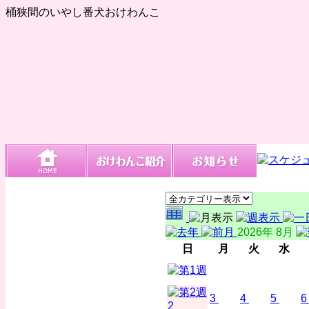
桶狭間のいやし番犬おけわんこ
2026年 8月
日
月
火
水
3
4
5
6
2