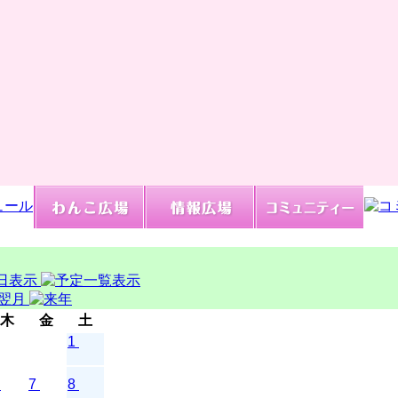
木
金
土
1
7
8