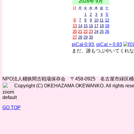
2026年 9月
日
月
火
水
木
金
土
1
2
3
4
5
6
7
8
9
10
11
12
13
14
15
16
17
18
19
20
21
22
23
24
25
26
27
28
29
30
piCal-0.93
,
piCal > 0.93
まだ、誰もつぶやいてくれな
NPO法人桶狭間古戦場保存会 〒458-0925 名古屋市緑区
Copyright (C) OKEHAZAMA OKEWANKO. All rights rese
zoom
default
GO TOP