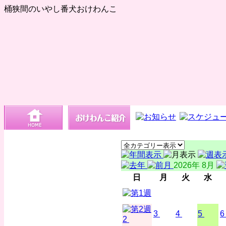
桶狭間のいやし番犬おけわんこ
2026年 8月
日
月
火
水
3
4
5
6
2