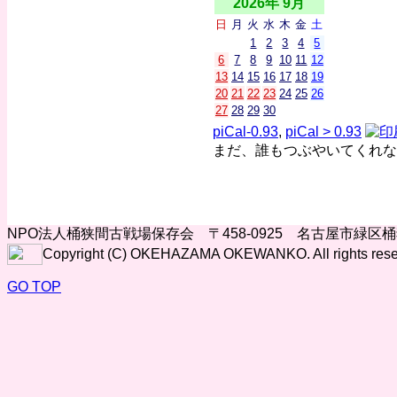
2026年 9月
日
月
火
水
木
金
土
1
2
3
4
5
6
7
8
9
10
11
12
13
14
15
16
17
18
19
20
21
22
23
24
25
26
27
28
29
30
piCal-0.93
,
piCal > 0.93
まだ、誰もつぶやいてくれな
NPO法人桶狭間古戦場保存会 〒458-0925 名古屋市緑区
Copyright (C) OKEHAZAMA OKEWANKO. All rights rese
GO TOP