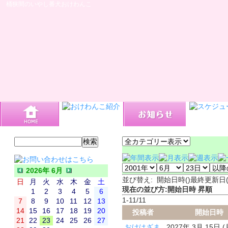
桶狭間のいやし番犬おけわんこ
2026年 6月
並び替え: 開始日時(
)最終更新日
日
月
火
水
木
金
土
現在の並び方:開始日時 昇順
1
2
3
4
5
6
1-11/11
7
8
9
10
11
12
13
14
15
16
17
18
19
20
投稿者
開始日時
21
22
23
24
25
26
27
おけはざま
2027年 3月 15日 