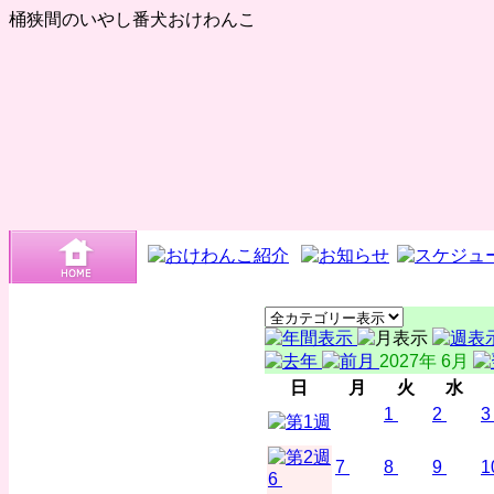
桶狭間のいやし番犬おけわんこ
2027年 6月
日
月
火
水
1
2
3
7
8
9
1
6