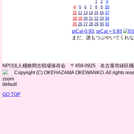
1
2
3
4
5
6
7
8
9
10
11
12
13
14
15
16
17
18
19
20
21
22
23
24
25
26
27
28
29
30
31
piCal-0.93
,
piCal > 0.93
まだ、誰もつぶやいてくれな
NPO法人桶狭間古戦場保存会 〒458-0925 名古屋市緑区
Copyright (C) OKEHAZAMA OKEWANKO. All rights rese
zoom
default
GO TOP