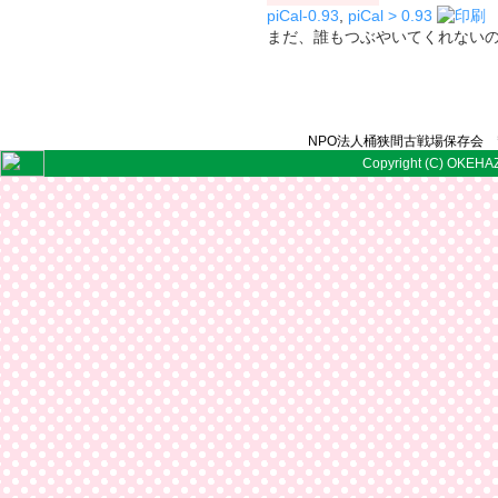
piCal-0.93
,
piCal > 0.93
まだ、誰もつぶやいてくれない
NPO法人桶狭間古戦場保存会 〒
Copyright (C) OKEHAZ