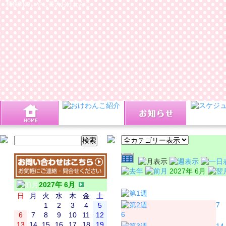
桶狭間のいやし番犬おけわんこ
2027年 6月
日
月
2027年 6月
日
月
火
水
木
金
土
7
1
2
3
4
5
6
6
7
8
9
10
11
12
13
14
15
16
17
18
19