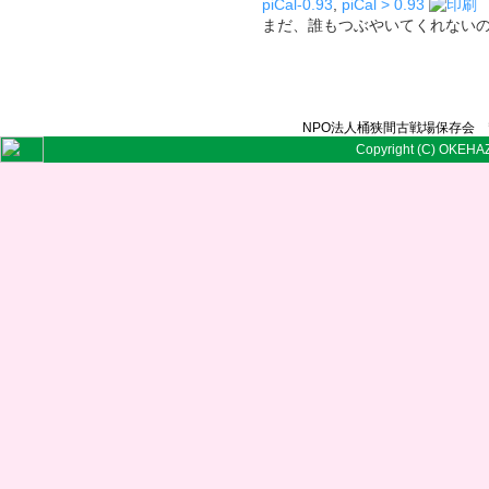
piCal-0.93
,
piCal > 0.93
まだ、誰もつぶやいてくれない
NPO法人桶狭間古戦場保存会 〒
Copyright (C) OKEHAZ