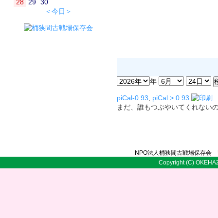
28
29
30
＜今日＞
年
piCal-0.93
,
piCal > 0.93
まだ、誰もつぶやいてくれない
NPO法人桶狭間古戦場保存会 〒
Copyright (C) OKEHAZ