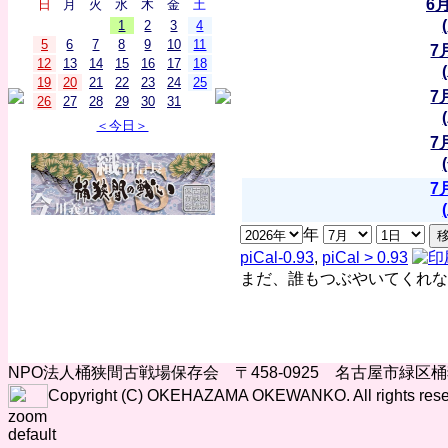
6
日
月
火
水
木
金
土
1
2
3
4
5
6
7
8
9
10
11
7
12
13
14
15
16
17
18
19
20
21
22
23
24
25
7
26
27
28
29
30
31
＜今日＞
7
7
年
piCal-0.93
,
piCal > 0.93
まだ、誰もつぶやいてくれな
NPO法人桶狭間古戦場保存会 〒458-0925 名古屋市緑区
Copyright (C) OKEHAZAMA OKEWANKO. All rights rese
zoom
default