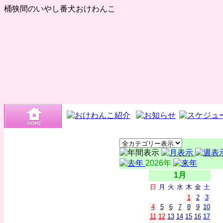
桶狭間のいやし番犬おけわんこ
2026年
1月
日
月
火
水
木
金
土
1
2
3
4
5
6
7
8
9
10
11
12
13
14
15
16
17